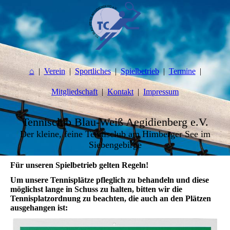
⌂
Verein
Sportliches
Spielbetrieb
Termine
Mitgliedschaft
Kontakt
Impressum
Tennisclub Blau-Weiß Aegidienberg e.V.
Der kleine, feine Tennisclub am Himberger See im
Siebengebirge
Für unseren Spielbetrieb gelten Regeln!
Um unsere Tennisplätze pfleglich zu behandeln und diese
möglichst lange in Schuss zu halten, bitten wir die
Tennisplatzordnung zu beachten, die auch an den Plätzen
ausgehangen ist: